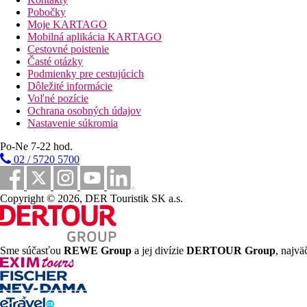
Centrum mesta
Pobočky
Moje KARTAGO
32 km
Mobilná aplikácia KARTAGO
Vzdialenosť od najbližšieho letiska
Cestovné poistenie
Časté otázky
Pláž
Podmienky pre cestujúcich
Dôležité informácie
Voľné pozície
Plážová dovolenka
Ochrana osobných údajov
Nastavenie súkromia
bazény
Po-Ne 7-22 hod.
02 / 5720 5700
Ležadlá a slnečníky pri bazéne zadarmo
Fotogaléria
Copyright © 2026, DER Touristik SK a.s.
Sme súčasťou
REWE Group
a jej divízie
DERTOUR Group
, najvä