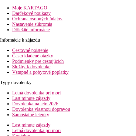
Izby
Moje KARTAGO
Darčekové poukazy
Dvojlôžková izba, Superior:
kúpeľňa/WC (sušič vlasov), TV/sat.
Ochrana osobných údajov
Nastavenie súkromia
Ostatné typy izieb (pokiaľ nie je uvedené inak, majú izby v
Dôležité informácie
Dvojlôžková izba, Deluxe:
bližšie k pláži
Informácie k zájazdu
Dvojposteľová izba, Deluxe Premier, Výhľad na more
Dvojposteľová izba, Deluxe, Pool:
priestrannejšie, výhľ
Cestovné poistenie
Dvojposteľová izba, Superior, Vstup do bazéna:
priamy
Často kladené otázky
Podmienky pre cestujúcich
Pláž
Služby k dovolenke
Piesočná pláž priamo pri hoteli.
Vstupné a pobytové poplatky
Stravovanie
Typy dovolenky
Raňajky
Letná dovolenka pri mori
Last minute zájazdy
raňajky formou bufetu v hlavnej reštaurácii
Dovolenka na leto 2026
Dovolenka vlastnou dopravou
Polpenzia
Samostatné letenky
raňajky formou bufetu, večere formou bufetu alebo výbero
Last minute zájazdy
Letná dovolenka pri mori
All Inclusive
Kontakty