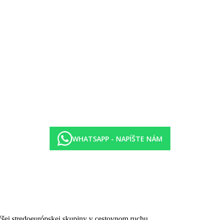
 výberom z menu v hlavnej reštaurácii
00–23.00 hod.) vo vybraných hotelových zariadeniach (The Atrium Café 
tok
sú súčasťou programu all inclusive
kov
sa počas roka meniť
WHATSAPP - NAPÍŠTE NÁM
čšej stredoeurópskej skupiny v cestovnom ruchu.