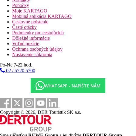
wing.
Pobočky
Dvojlôžková izba, Deluxe, Výhľad mora:
Moje KARTAGO
priestrannejší, výhľad na more, balkón s vaňou a
Mobilná aplikácia KARTAGO
pohovkou. Izby situované na prvom až treťom poschodí v
Cestovné poistenie
časti Oceanside wing.
Časté otázky
Dvojposteľová izba, Deluxe Grand, Priamy vstup do
Podmienky pre cestujúcich
bazéna:
terasa s vírivou vaňou a pohovkou, priamy vstup
Dôležité informácie
do bazéna. Izby situované na prízemí v časti Oceanside
Voľné pozície
wing.
Ochrana osobných údajov
Nastavenie súkromia
Pláž
Piesočná pláž priamo pri hoteli. Lehátka a slnečníky v záhrade
Po-Ne 7-22 hod.
pri pláži.
02 / 5720 5700
Stravovanie
WHATSAPP - NAPÍŠTE NÁM
Raňajky
raňajky formou bufetu v reštaurácii Spices
Polpenzia
Copyright © 2026, DER Touristik SK a.s.
raňajky formou bufetu v reštaurácii Spices
večera formou trojchodového servírovaného menu v
Kokulo Beach Club & Restaurant
Sme súčasťou
REWE Group
a jej divízie
DERTOUR Group
,