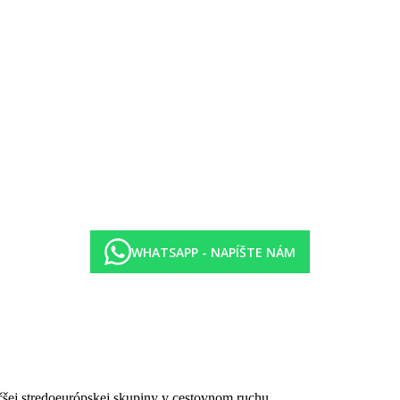
urant
Beachfront Restaurant
 v Sire Beachfront Restaurant
oholických nápojov miestnej výroby v baroch a reštauráciách podľa o
e bar, Regina bar
tok
WHATSAPP - NAPÍŠTE NÁM
sú súčasťou programu all inclusive
kov
sa počas roka meniť
čšej stredoeurópskej skupiny v cestovnom ruchu.