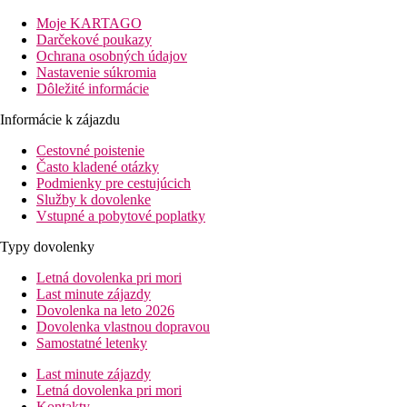
Pláž
Hotel leží pri 700 m dlhej piesocnatej pláži
Moje KARTAGO
Darčekové poukazy
Vybavenie hotela
Ochrana osobných údajov
Reštaurácia, pizzeria, bar, bazén, konferencná sála,
Nastavenie súkromia
Dôležité informácie
Izby
68 suite a víl, 9 budget izieb Paradise Beach House a od roku
Informácie k zájazdu
2013 novo aj 3-spálnové bungalovy s plne vybavenou
kuchynkou.
Cestovné poistenie
Suite sú vybavené klimatizáciou, ventilátorom, minibarom,
Často kladené otázky
trezorom, internetovou prípojkou, kúpelna, WC, balkón alebo
Podmienky pre cestujúcich
terasa.
Služby k dovolenke
Vstupné a pobytové poplatky
Stravovanie
Ranajky. Plná penzia. All inclusive
Typy dovolenky
Služby k dispozícii
Letná dovolenka pri mori
Last minute zájazdy
Služby zadarmo
Dovolenka na leto 2026
Dovolenka vlastnou dopravou
Samostatné letenky
Wi-fi internet.
Last minute zájazdy
Dalšie služby
Letná dovolenka pri mori
Kontakty