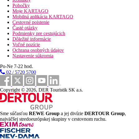
Kúpele, masáže, fitness, potápanie, šnorchlovanie.
Pobočky
Moje KARTAGO
Vzdialenosti
Mobilná aplikácia KARTAGO
Cestovné poistenie
Časté otázky
35 km
Podmienky pre cestujúcich
Centrum mesta
Dôležité informácie
Voľné pozície
35 km
Ochrana osobných údajov
Vzdialenosť od najbližšieho letiska
Nastavenie súkromia
700 m
Po-Ne 7-22 hod.
Vzdialenosť k pláži
02 / 5720 5700
0 m
Reštaurácia
Copyright © 2026, DER Touristik SK a.s.
0 m
More
Pláž
Sme súčasťou
REWE Group
a jej divízie
DERTOUR Group
,
najväčšej stredoeurópskej skupiny v cestovnom ruchu.
Plážová dovolenka