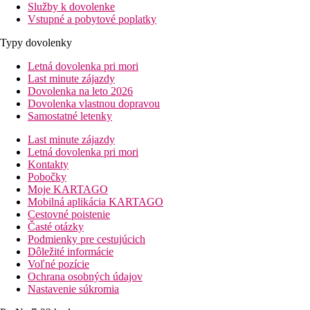
Služby k dovolenke
Vstupné a pobytové poplatky
Typy dovolenky
Letná dovolenka pri mori
Last minute zájazdy
Dovolenka na leto 2026
Dovolenka vlastnou dopravou
Samostatné letenky
Last minute zájazdy
Letná dovolenka pri mori
Kontakty
Pobočky
Moje KARTAGO
Mobilná aplikácia KARTAGO
Cestovné poistenie
Časté otázky
Podmienky pre cestujúcich
Dôležité informácie
Voľné pozície
Ochrana osobných údajov
Nastavenie súkromia