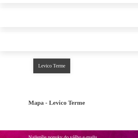
Levico Terme
Mapa -
Levico Terme
Najlepšie ponuky do vášho e-mailu