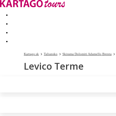
Last minute
Dovolenkové kluby
First minute - Leto 2026
Kartago.sk
Taliansko
Skirama Dolomiti Adamello Brenta
Levico Terme