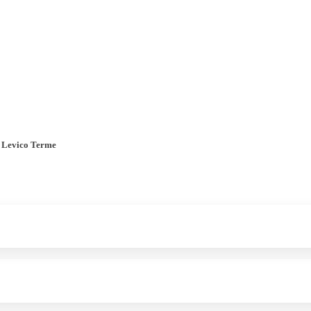
Pobočky
Časté otázky
Destinácie
Služby
Levico Terme