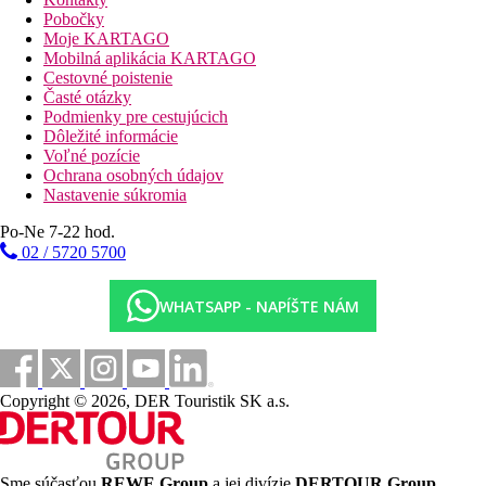
Pobočky
Popis pláže
Moje KARTAGO
Mobilná aplikácia KARTAGO
Piesočná pláž cca 1250 m (doprava na pláž zadarmo), lehátka a
Cestovné poistenie
slnečníky zadarmo, bar na pláži.
Časté otázky
Podmienky pre cestujúcich
Športové aktivity zadarmo
Dôležité informácie
Zadarmo:
fitness, tenis (osvetlenie za poplatok),
Voľné pozície
multifunkčné ihrisko, lukostreľba, plážový volejbal.
Ochrana osobných údajov
Za poplatok:
vodné športy na pláži.
Nastavenie súkromia
Informácie o hoteli
Po-Ne 7-22 hod.
02 / 5720 5700
Šmykľavka, ihrisko, miniklub, detské menu za poplatok, detská
postieľka zdarma (na vyžiadanie).
WHATSAPP - NAPÍŠTE NÁM
Zvláštnosti
Na mieste povinná platba pobytovej taxy - cca 4
eur/os./deň.
Vzhľadom k polohe hotela sprievodca iba na telefóne, bez
možnosti zakúpenia výletov.
Copyright © 2026, DER Touristik SK a.s.
V hotelovom bazéne novo
nie je
vyžadovaná kúpacia
čiapka.
Popis izby
Sme súčasťou
REWE Group
a jej divízie
DERTOUR Group
,