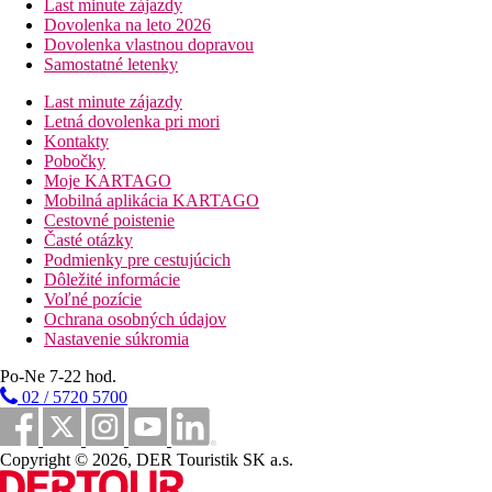
Last minute zájazdy
Dovolenka na leto 2026
Dovolenka vlastnou dopravou
Samostatné letenky
Last minute zájazdy
Letná dovolenka pri mori
Kontakty
Pobočky
Moje KARTAGO
Mobilná aplikácia KARTAGO
Cestovné poistenie
Časté otázky
Podmienky pre cestujúcich
Dôležité informácie
Voľné pozície
Ochrana osobných údajov
Nastavenie súkromia
Po-Ne 7-22 hod.
02 / 5720 5700
Copyright © 2026, DER Touristik SK a.s.