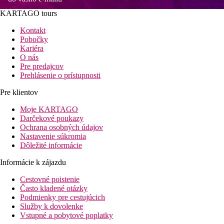
KARTAGO tours
Kontakt
Pobočky
Kariéra
O nás
Pre predajcov
Prehlásenie o prístupnosti
Pre klientov
Moje KARTAGO
Darčekové poukazy
Ochrana osobných údajov
Nastavenie súkromia
Dôležité informácie
Informácie k zájazdu
Cestovné poistenie
Často kladené otázky
Podmienky pre cestujúcich
Služby k dovolenke
Vstupné a pobytové poplatky