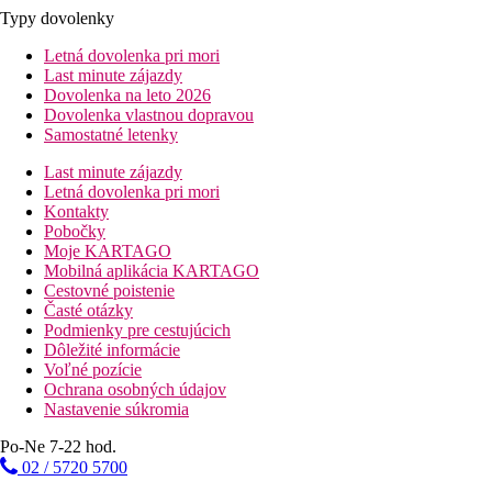
Typy dovolenky
Letná dovolenka pri mori
Last minute zájazdy
Dovolenka na leto 2026
Dovolenka vlastnou dopravou
Samostatné letenky
Last minute zájazdy
Letná dovolenka pri mori
Kontakty
Pobočky
Moje KARTAGO
Mobilná aplikácia KARTAGO
Cestovné poistenie
Časté otázky
Podmienky pre cestujúcich
Dôležité informácie
Voľné pozície
Ochrana osobných údajov
Nastavenie súkromia
Po-Ne 7-22 hod.
02 / 5720 5700