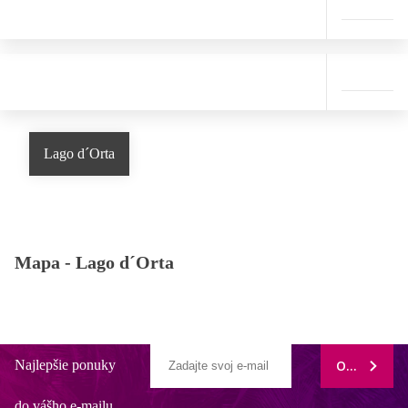
Lago d´Orta
Mapa -
Lago d´Orta
Najlepšie ponuky
ODOBERAŤ
do vášho e-mailu