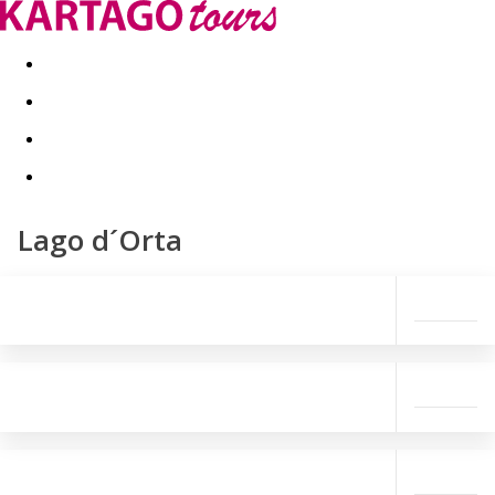
Last minute
Dovolenkové kluby
First minute - Leto 2026
Lago d´Orta