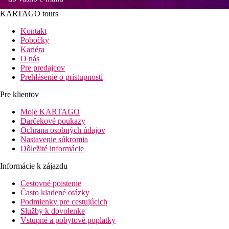
KARTAGO tours
Kontakt
Pobočky
Kariéra
O nás
Pre predajcov
Prehlásenie o prístupnosti
Pre klientov
Moje KARTAGO
Darčekové poukazy
Ochrana osobných údajov
Nastavenie súkromia
Dôležité informácie
Informácie k zájazdu
Cestovné poistenie
Často kladené otázky
Podmienky pre cestujúcich
Služby k dovolenke
Vstupné a pobytové poplatky