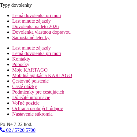
Typy dovolenky
Letná dovolenka pri mori
Last minute zájazdy
Dovolenka na leto 2026
Dovolenka vlastnou dopravou
Samostatné letenky
Last minute zájazdy
Letná dovolenka pri mori
Kontakty
Pobočky
Moje KARTAGO
Mobilná aplikácia KARTAGO
Cestovné poistenie
Časté otázky
Podmienky pre cestujúcich
Dôležité informácie
Voľné pozície
Ochrana osobných údajov
Nastavenie súkromia
Po-Ne 7-22 hod.
02 / 5720 5700