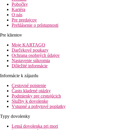
Pobočky
Kariéra
O nás
Pre predajcov
Prehlásenie o prístupnosti
Pre klientov
Moje KARTAGO
Darčekové poukazy
Ochrana osobných údajov
Nastavenie súkromia
Dôležité informácie
Informácie k zájazdu
Cestovné poistenie
Často kladené otázky
Podmienky pre cestujúcich
Služby k dovolenke
Vstupné a pobytové poplatky
Typy dovolenky
Letná dovolenka pri mori