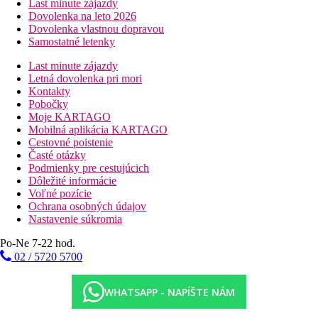
Last minute zájazdy
Dovolenka na leto 2026
Dovolenka vlastnou dopravou
Samostatné letenky
Last minute zájazdy
Letná dovolenka pri mori
Kontakty
Pobočky
Moje KARTAGO
Mobilná aplikácia KARTAGO
Cestovné poistenie
Časté otázky
Podmienky pre cestujúcich
Dôležité informácie
Voľné pozície
Ochrana osobných údajov
Nastavenie súkromia
Po-Ne 7-22 hod.
02 / 5720 5700
WHATSAPP - NAPÍŠTE NÁM