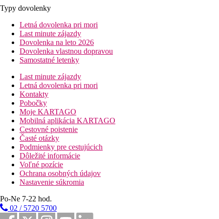
Typy dovolenky
Letná dovolenka pri mori
Last minute zájazdy
Dovolenka na leto 2026
Dovolenka vlastnou dopravou
Samostatné letenky
Last minute zájazdy
Letná dovolenka pri mori
Kontakty
Pobočky
Moje KARTAGO
Mobilná aplikácia KARTAGO
Cestovné poistenie
Časté otázky
Podmienky pre cestujúcich
Dôležité informácie
Voľné pozície
Ochrana osobných údajov
Nastavenie súkromia
Po-Ne 7-22 hod.
02 / 5720 5700