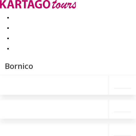
Last minute
Dovolenkové kluby
First minute - Leto 2026
Bornico