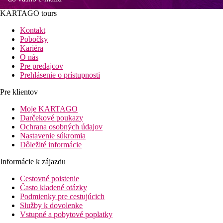
KARTAGO tours
Kontakt
Pobočky
Kariéra
O nás
Pre predajcov
Prehlásenie o prístupnosti
Pre klientov
Moje KARTAGO
Darčekové poukazy
Ochrana osobných údajov
Nastavenie súkromia
Dôležité informácie
Informácie k zájazdu
Cestovné poistenie
Často kladené otázky
Podmienky pre cestujúcich
Služby k dovolenke
Vstupné a pobytové poplatky