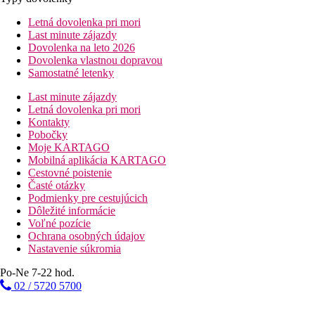
Letná dovolenka pri mori
Last minute zájazdy
Dovolenka na leto 2026
Dovolenka vlastnou dopravou
Samostatné letenky
Last minute zájazdy
Letná dovolenka pri mori
Kontakty
Pobočky
Moje KARTAGO
Mobilná aplikácia KARTAGO
Cestovné poistenie
Časté otázky
Podmienky pre cestujúcich
Dôležité informácie
Voľné pozície
Ochrana osobných údajov
Nastavenie súkromia
Po-Ne 7-22 hod.
02 / 5720 5700