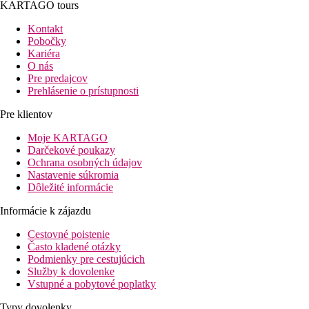
KARTAGO tours
Kontakt
Pobočky
Kariéra
O nás
Pre predajcov
Prehlásenie o prístupnosti
Pre klientov
Moje KARTAGO
Darčekové poukazy
Ochrana osobných údajov
Nastavenie súkromia
Dôležité informácie
Informácie k zájazdu
Cestovné poistenie
Často kladené otázky
Podmienky pre cestujúcich
Služby k dovolenke
Vstupné a pobytové poplatky
Typy dovolenky