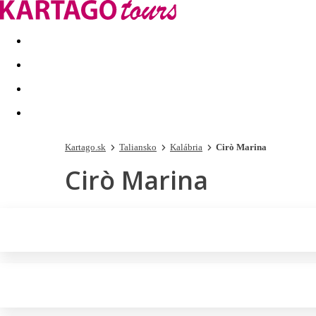
Last minute
Dovolenkové kluby
First minute - Leto 2026
Kartago.sk
Taliansko
Kalábria
Cirò Marina
Cirò Marina