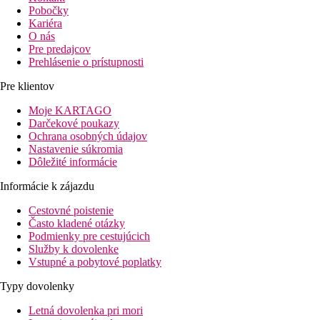
Pobočky
Kariéra
O nás
Pre predajcov
Prehlásenie o prístupnosti
Pre klientov
Moje KARTAGO
Darčekové poukazy
Ochrana osobných údajov
Nastavenie súkromia
Dôležité informácie
Informácie k zájazdu
Cestovné poistenie
Často kladené otázky
Podmienky pre cestujúcich
Služby k dovolenke
Vstupné a pobytové poplatky
Typy dovolenky
Letná dovolenka pri mori