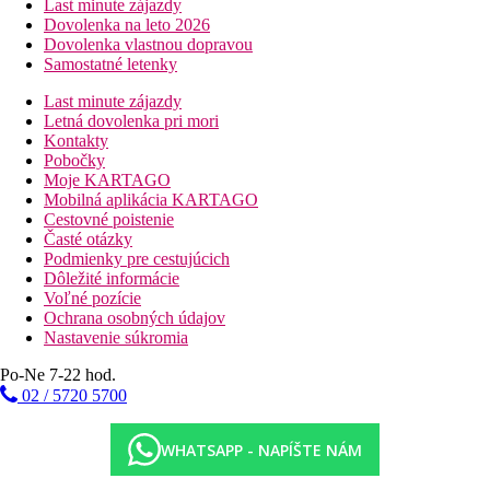
Last minute zájazdy
Dovolenka na leto 2026
Dovolenka vlastnou dopravou
Samostatné letenky
Last minute zájazdy
Letná dovolenka pri mori
Kontakty
Pobočky
Moje KARTAGO
Mobilná aplikácia KARTAGO
Cestovné poistenie
Časté otázky
Podmienky pre cestujúcich
Dôležité informácie
Voľné pozície
Ochrana osobných údajov
Nastavenie súkromia
Po-Ne 7-22 hod.
02 / 5720 5700
WHATSAPP - NAPÍŠTE NÁM