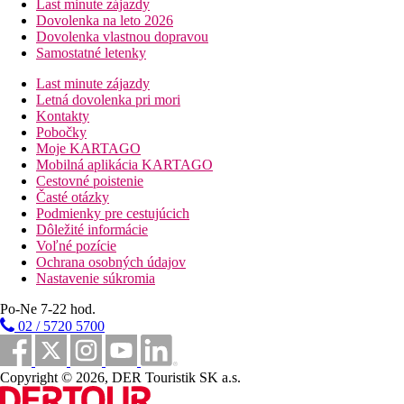
Last minute zájazdy
Dovolenka na leto 2026
Dovolenka vlastnou dopravou
Samostatné letenky
Last minute zájazdy
Letná dovolenka pri mori
Kontakty
Pobočky
Moje KARTAGO
Mobilná aplikácia KARTAGO
Cestovné poistenie
Časté otázky
Podmienky pre cestujúcich
Dôležité informácie
Voľné pozície
Ochrana osobných údajov
Nastavenie súkromia
Po-Ne 7-22 hod.
02 / 5720 5700
Copyright © 2026, DER Touristik SK a.s.