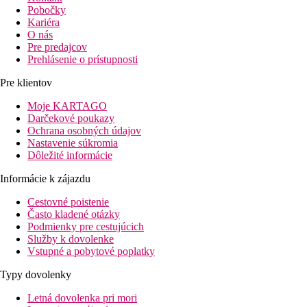
Pobočky
Kariéra
O nás
Pre predajcov
Prehlásenie o prístupnosti
Pre klientov
Moje KARTAGO
Darčekové poukazy
Ochrana osobných údajov
Nastavenie súkromia
Dôležité informácie
Informácie k zájazdu
Cestovné poistenie
Často kladené otázky
Podmienky pre cestujúcich
Služby k dovolenke
Vstupné a pobytové poplatky
Typy dovolenky
Letná dovolenka pri mori