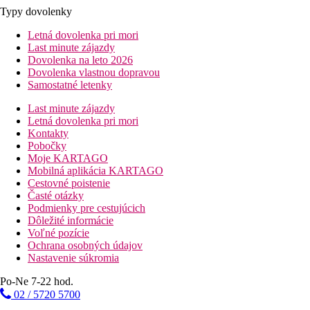
Typy dovolenky
Letná dovolenka pri mori
Last minute zájazdy
Dovolenka na leto 2026
Dovolenka vlastnou dopravou
Samostatné letenky
Last minute zájazdy
Letná dovolenka pri mori
Kontakty
Pobočky
Moje KARTAGO
Mobilná aplikácia KARTAGO
Cestovné poistenie
Časté otázky
Podmienky pre cestujúcich
Dôležité informácie
Voľné pozície
Ochrana osobných údajov
Nastavenie súkromia
Po-Ne 7-22 hod.
02 / 5720 5700