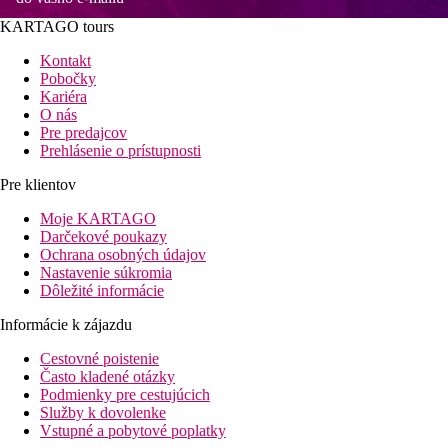
KARTAGO tours
Kontakt
Pobočky
Kariéra
O nás
Pre predajcov
Prehlásenie o prístupnosti
Pre klientov
Moje KARTAGO
Darčekové poukazy
Ochrana osobných údajov
Nastavenie súkromia
Dôležité informácie
Informácie k zájazdu
Cestovné poistenie
Často kladené otázky
Podmienky pre cestujúcich
Služby k dovolenke
Vstupné a pobytové poplatky