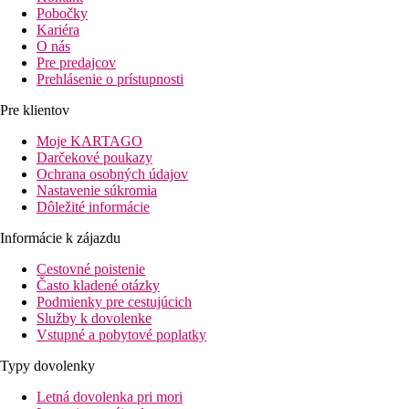
Pobočky
Kariéra
O nás
Pre predajcov
Prehlásenie o prístupnosti
Pre klientov
Moje KARTAGO
Darčekové poukazy
Ochrana osobných údajov
Nastavenie súkromia
Dôležité informácie
Informácie k zájazdu
Cestovné poistenie
Často kladené otázky
Podmienky pre cestujúcich
Služby k dovolenke
Vstupné a pobytové poplatky
Typy dovolenky
Letná dovolenka pri mori