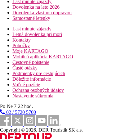
Last minute zájazdy
Dovolenka na leto 2026
Dovolenka vlastnou dopravou
Samostatné letenky
Last minute zájazdy
Letná dovolenka pri mori
Kontakty
Pobočky
Moje KARTAGO
Mobilná aplikácia KARTAGO
Cestovné poistenie
Časté otázky
Podmienky pre cestujúcich
Dôležité informácie
Voľné pozície
Ochrana osobných údajov
Nastavenie súkromia
Po-Ne 7-22 hod.
02 / 5720 5700
Copyright © 2026, DER Touristik SK a.s.