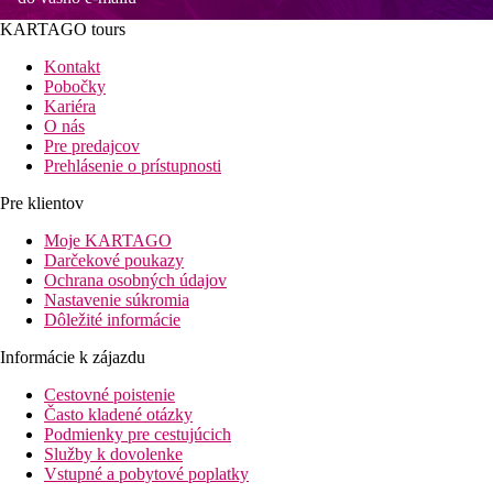
KARTAGO tours
Kontakt
Pobočky
Kariéra
O nás
Pre predajcov
Prehlásenie o prístupnosti
Pre klientov
Moje KARTAGO
Darčekové poukazy
Ochrana osobných údajov
Nastavenie súkromia
Dôležité informácie
Informácie k zájazdu
Cestovné poistenie
Často kladené otázky
Podmienky pre cestujúcich
Služby k dovolenke
Vstupné a pobytové poplatky