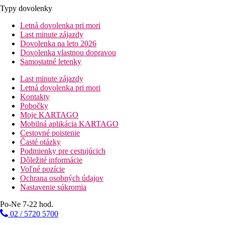
Typy dovolenky
Letná dovolenka pri mori
Last minute zájazdy
Dovolenka na leto 2026
Dovolenka vlastnou dopravou
Samostatné letenky
Last minute zájazdy
Letná dovolenka pri mori
Kontakty
Pobočky
Moje KARTAGO
Mobilná aplikácia KARTAGO
Cestovné poistenie
Časté otázky
Podmienky pre cestujúcich
Dôležité informácie
Voľné pozície
Ochrana osobných údajov
Nastavenie súkromia
Po-Ne 7-22 hod.
02 / 5720 5700