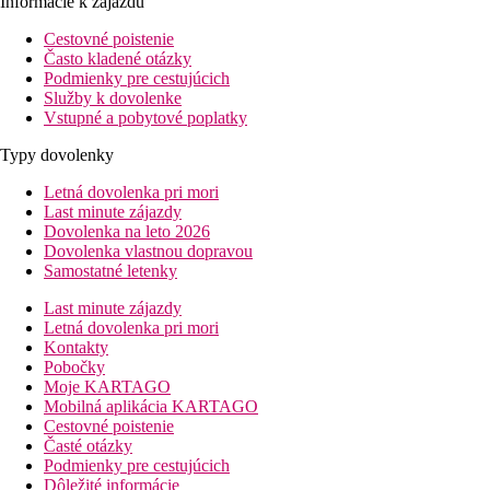
Informácie k zájazdu
Cestovné poistenie
Často kladené otázky
Podmienky pre cestujúcich
Služby k dovolenke
Vstupné a pobytové poplatky
Typy dovolenky
Letná dovolenka pri mori
Last minute zájazdy
Dovolenka na leto 2026
Dovolenka vlastnou dopravou
Samostatné letenky
Last minute zájazdy
Letná dovolenka pri mori
Kontakty
Pobočky
Moje KARTAGO
Mobilná aplikácia KARTAGO
Cestovné poistenie
Časté otázky
Podmienky pre cestujúcich
Dôležité informácie