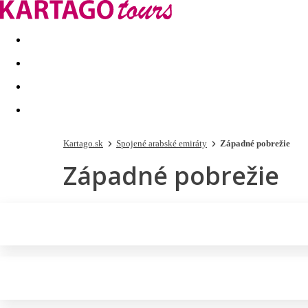
Last minute
Dovolenkové kluby
First minute - Leto 2026
Kartago.sk
Spojené arabské emiráty
Západné pobrežie
Západné pobrežie