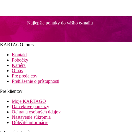
Najlepšie ponuky do vášho e-mailu
KARTAGO tours
Kontakt
Pobočky
Kariéra
O nás
Pre predajcov
Prehlásenie o prístupnosti
Pre klientov
Moje KARTAGO
Darčekové poukazy
Ochrana osobných údajov
Nastavenie súkromia
Dôležité informácie