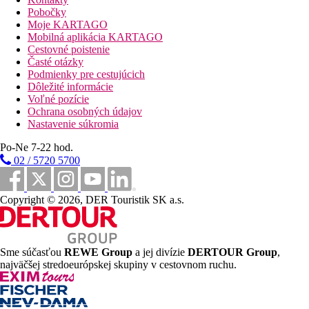
Pobočky
Ďalšie informácie:
Moje KARTAGO
Jazyky: angličtina. Kreditné karty: Visa.
Mobilná aplikácia KARTAGO
Cestovné poistenie
Vzdialenosti
Časté otázky
Podmienky pre cestujúcich
10 km
Dôležité informácie
Vzdialenosť k pláži
Voľné pozície
Ochrana osobných údajov
14 km
Nastavenie súkromia
Vzdialenosť od najbližšieho letiska
Po-Ne 7-22 hod.
1 km
02 / 5720 5700
Turistické centrum
10 km
Copyright © 2026, DER Touristik SK a.s.
Golfové ihrisko
Pláž
Sme súčasťou
REWE Group
a jej divízie
DERTOUR Group
,
Plážová dovolenka
najväčšej stredoeurópskej skupiny v cestovnom ruchu.
bazény