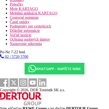
Apartmán, 1 spálňa, Superior, Výhľad na more:
Pobočky
oddelená spálňa a obytná časť s kuchynským kútom,
Moje KARTAGO
výhľad na more.
Mobilná aplikácia KARTAGO
Eco Apartmán, 2 spálne:
2 oddelené spálne,
Cestovné poistenie
klimatizácia, bez výhľadu, prístup po schodoch bez
Časté otázky
výťahu.
Podmienky pre cestujúcich
Apartmán, 2 spálne, Comfort:
2 oddelené spálne.
Dôležité informácie
Apartmán, 2 spálne, Superior, Výhľad na more:
2
Voľné pozície
oddelené spálne,
výhľad na more.
Ochrana osobných údajov
Nastavenie súkromia
Zábava
Po-Ne 7-22 hod.
Animačné programy pre deti i dospelých, zábavné večery.
02 / 5720 5700
Aqualand Costa Adeje cca 1,3 km, známy Siam Park cca 2 km.
Stravovanie
WHATSAPP - NAPÍŠTE NÁM
Polpenzia
raňajky a večere formou bufetu
Copyright © 2026, DER Touristik SK a.s.
Polpenzia Plus
(od 1.11.2026)
raňajky a večere formou bufetu, k jedlu v cene voda,
nealko, pivo, víno
Sme súčasťou
REWE Group
a jej divízie
DERTOUR Group
,