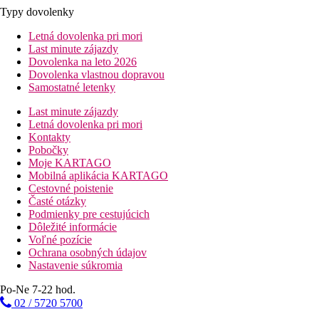
Typy dovolenky
Letná dovolenka pri mori
Last minute zájazdy
Dovolenka na leto 2026
Dovolenka vlastnou dopravou
Samostatné letenky
Last minute zájazdy
Letná dovolenka pri mori
Kontakty
Pobočky
Moje KARTAGO
Mobilná aplikácia KARTAGO
Cestovné poistenie
Časté otázky
Podmienky pre cestujúcich
Dôležité informácie
Voľné pozície
Ochrana osobných údajov
Nastavenie súkromia
Po-Ne 7-22 hod.
02 / 5720 5700