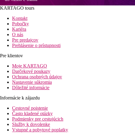
KARTAGO tours
Kontakt
Pobočky
Kariéra
O nás
Pre predajcov
Prehlásenie o prístupnosti
Pre klientov
Moje KARTAGO
Darčekové poukazy
Ochrana osobných údajov
Nastavenie súkromia
Dôležité informácie
Informácie k zájazdu
Cestovné poistenie
Často kladené otázky
Podmienky pre cestujúcich
Služby k dovolenke
Vstupné a pobytové poplatky