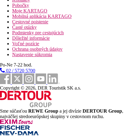
Pobočky
Moje KARTAGO
Mobilná aplikácia KARTAGO
Cestovné poistenie
Časté otázky
Podmienky pre cestujúcich
Dôležité informácie
Voľné pozície
Ochrana osobných údajov
Nastavenie súkromia
Po-Ne 7-22 hod.
02 / 5720 5700
Copyright © 2026, DER Touristik SK a.s.
Sme súčasťou
REWE Group
a jej divízie
DERTOUR Group
,
najväčšej stredoeurópskej skupiny v cestovnom ruchu.