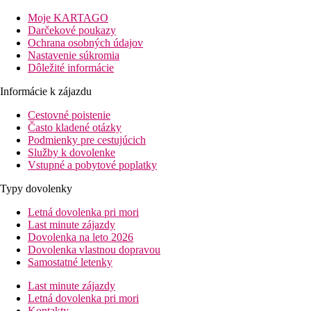
2 km
Moje KARTAGO
Golfové ihrisko
Darčekové poukazy
Ochrana osobných údajov
30 km
Nastavenie súkromia
Vzdialenosť od najbližšieho letiska
Dôležité informácie
Pláž
Informácie k zájazdu
Cestovné poistenie
Ležadla na pláži za poplatok
Často kladené otázky
Slnečníky na pláži za poplatok
Podmienky pre cestujúcich
Hotel priamo pri pláži
Služby k dovolenke
Plážová dovolenka
Vstupné a pobytové poplatky
bazény
Typy dovolenky
Letná dovolenka pri mori
Ležadlá a slnečníky pri bazéne zadarmo
Last minute zájazdy
Detský bazén
Dovolenka na leto 2026
Vyhrievaný bazén celú sezónu
Dovolenka vlastnou dopravou
Samostatné letenky
Fotogaléria
Last minute zájazdy
Letná dovolenka pri mori
Kontakty