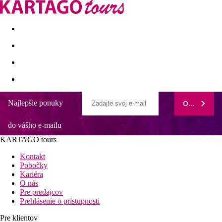
Last minute
Dovolenkové kluby
First minute - Leto 2026
Najlepšie ponuky
ODOBERAŤ
Meliá Calvia Beach
do vášho e-mailu
Vzdialenosti
KARTAGO tours
800 m
Kontakt
Centrum mesta
Pobočky
Kariéra
300 m
O nás
Nákupy
Pre predajcov
Prehlásenie o prístupnosti
0 m
Vzdialenosť k pláži
Pre klientov