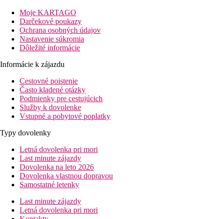
hoteli. Letisko Palma de Mallorca je od hotela vzdialené 62 km.
Moje KARTAGO
Vzdialenosť
Darčekové poukazy
pláže: 300 m
Ochrana osobných údajov
letisko: 62 km Palma de Mallorca
Nastavenie súkromia
centrá: 700 m
Dôležité informácie
nákupných možností: 700 m
Informácie k zájazdu
Izby
Dvojlôžková izba
:
Cestovné poistenie
kúpeľňa/WC
Často kladené otázky
telefón
Podmienky pre cestujúcich
klimatizácia
Služby k dovolenke
TV/sat.
Vstupné a pobytové poplatky
trezor za poplatok
Typy dovolenky
balkón alebo terasa
Ostatné typy izieb (pokiaľ nie je uvedené inak, majú izby vyššie
Letná dovolenka pri mori
uvedené vybavenie)
Last minute zájazdy
Dvojposteľová izba, Výhľad mora:
izby s výhľadom
Dovolenka na leto 2026
na more
Dovolenka vlastnou dopravou
Rodinná izba:
priestrannejšia
Samostatné letenky
Popis hotela
Last minute zájazdy
vstupná hala s recepciou
Letná dovolenka pri mori
hlavná reštaurácia
Kontakty