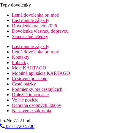
Typy dovolenky
Letná dovolenka pri mori
Last minute zájazdy
Dovolenka na leto 2026
Dovolenka vlastnou dopravou
Samostatné letenky
Last minute zájazdy
Letná dovolenka pri mori
Kontakty
Pobočky
Moje KARTAGO
Mobilná aplikácia KARTAGO
Cestovné poistenie
Časté otázky
Podmienky pre cestujúcich
Dôležité informácie
Voľné pozície
Ochrana osobných údajov
Nastavenie súkromia
Po-Ne 7-22 hod.
02 / 5720 5700