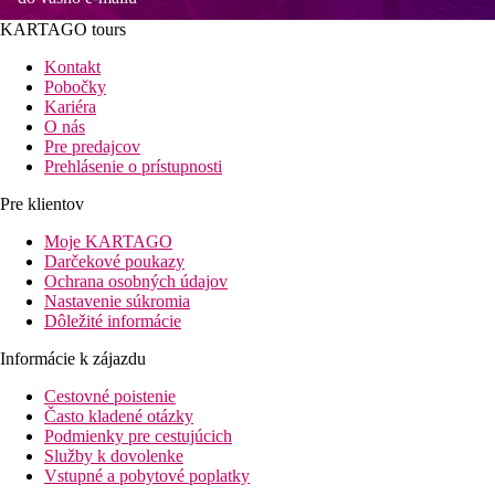
KARTAGO tours
Kontakt
Pobočky
Kariéra
O nás
Pre predajcov
Prehlásenie o prístupnosti
Pre klientov
Moje KARTAGO
Darčekové poukazy
Ochrana osobných údajov
Nastavenie súkromia
Dôležité informácie
Informácie k zájazdu
Cestovné poistenie
Často kladené otázky
Podmienky pre cestujúcich
Služby k dovolenke
Vstupné a pobytové poplatky