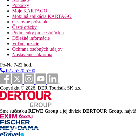
satelit.TV s plochou obrazovkou s miestnymi kanálmi a pay TV
Pobočky
Moje KARTAGO
Vzdialenosti
Mobilná aplikácia KARTAGO
Cestovné poistenie
Časté otázky
20 km
Podmienky pre cestujúcich
Centrum mesta
Dôležité informácie
Voľné pozície
15 km
Ochrana osobných údajov
Vzdialenosť od najbližšieho letiska
Nastavenie súkromia
250 m
Po-Ne 7-22 hod.
Nákupy
02 / 5720 5700
200 m
Vzdialenosť k pláži
Copyright © 2026, DER Touristik SK a.s.
350 m
Turistické centrum
250 m
Sme súčasťou
REWE Group
a jej divízie
DERTOUR Group
, najvä
Reštaurácia
250 m
Bary/krčmičky