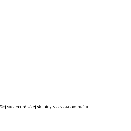
. Kúpeľňa so sprchou.
čšej stredoeurópskej skupiny v cestovnom ruchu.