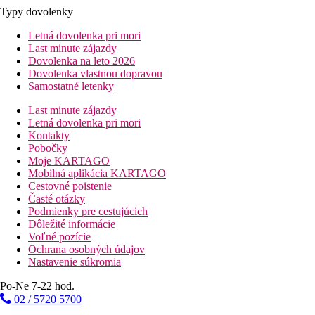
Typy dovolenky
Letná dovolenka pri mori
Last minute zájazdy
Dovolenka na leto 2026
Dovolenka vlastnou dopravou
Samostatné letenky
Last minute zájazdy
Letná dovolenka pri mori
Kontakty
Pobočky
Moje KARTAGO
Mobilná aplikácia KARTAGO
Cestovné poistenie
Časté otázky
Podmienky pre cestujúcich
Dôležité informácie
Voľné pozície
Ochrana osobných údajov
Nastavenie súkromia
Po-Ne 7-22 hod.
02 / 5720 5700