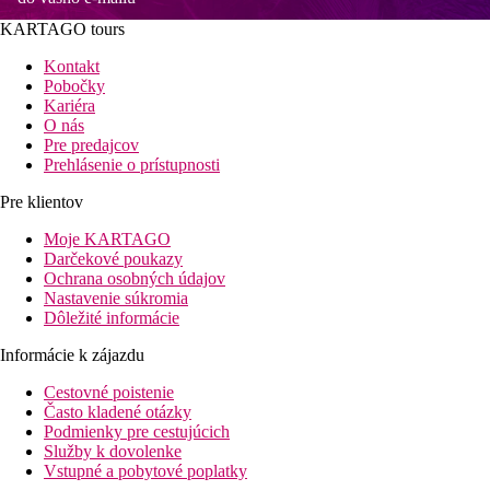
KARTAGO tours
Kontakt
Pobočky
Kariéra
O nás
Pre predajcov
Prehlásenie o prístupnosti
Pre klientov
Moje KARTAGO
Darčekové poukazy
Ochrana osobných údajov
Nastavenie súkromia
Dôležité informácie
Informácie k zájazdu
Cestovné poistenie
Často kladené otázky
Podmienky pre cestujúcich
Služby k dovolenke
Vstupné a pobytové poplatky