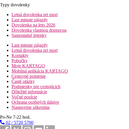
Typy dovolenky
Letná dovolenka pri mori
Last minute zájazdy
Dovolenka na leto 2026
Dovolenka vlastnou dopravou
Samostatné letenky
Last minute zájazdy
Letná dovolenka pri mori
Kontakty
Pobočky
Moje KARTAGO
Mobilná aplikácia KARTAGO
Cestovné poistenie
Časté otázky
Podmienky pre cestujúcich
Dôležité informácie
Voľné pozície
Ochrana osobných údajov
Nastavenie súkromia
Po-Ne 7-22 hod.
02 / 5720 5700