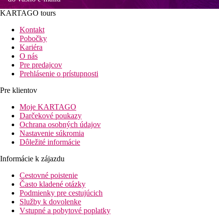
KARTAGO tours
Kontakt
Pobočky
Kariéra
O nás
Pre predajcov
Prehlásenie o prístupnosti
Pre klientov
Moje KARTAGO
Darčekové poukazy
Ochrana osobných údajov
Nastavenie súkromia
Dôležité informácie
Informácie k zájazdu
Cestovné poistenie
Často kladené otázky
Podmienky pre cestujúcich
Služby k dovolenke
Vstupné a pobytové poplatky