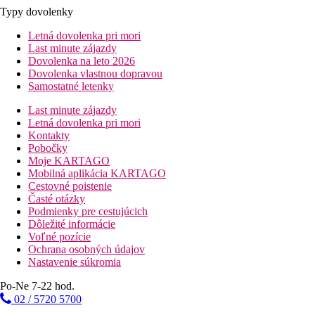
Typy dovolenky
Letná dovolenka pri mori
Last minute zájazdy
Dovolenka na leto 2026
Dovolenka vlastnou dopravou
Samostatné letenky
Last minute zájazdy
Letná dovolenka pri mori
Kontakty
Pobočky
Moje KARTAGO
Mobilná aplikácia KARTAGO
Cestovné poistenie
Časté otázky
Podmienky pre cestujúcich
Dôležité informácie
Voľné pozície
Ochrana osobných údajov
Nastavenie súkromia
Po-Ne 7-22 hod.
02 / 5720 5700