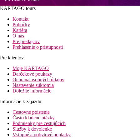
KARTAGO tours
Kontakt
Pobočky
Kariéra
O nás
Pre predajcov
Prehlásenie o prístupnosti
Pre klientov
Moje KARTAGO
Darčekové poukazy
Ochrana osobných údajov
Nastavenie súkromia
Dôležité informácie
Informácie k zájazdu
Cestovné poistenie
Často kladené otázky
Podmienky pre cestujúcich
Služby k dovolenke
Vstupné a pobytové poplatky