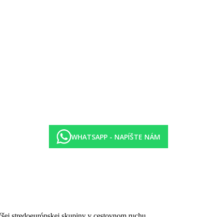
WHATSAPP - NAPÍŠTE NÁM
čšej stredoeurópskej skupiny v cestovnom ruchu.