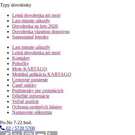
Typy dovolenky
Letná dovolenka pri mori
Last minute zájazdy
Dovolenka na leto 2026
Dovolenka vlastnou dopravou
Samostatné letenky
Last minute zájazdy
Letná dovolenka pri mori
Kontakty
Pobočky
Moje KARTAGO
Mobilná aplikácia KARTAGO
Cestovné poistenie
Časté otázky
Podmienky pre cestujúcich
Dôležité informácie
Voľné pozície
Ochrana osobných údajov
Nastavenie súkromia
Po-Ne 7-22 hod.
02 / 5720 5700