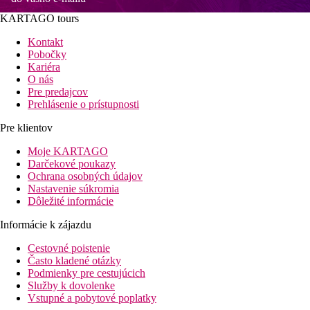
KARTAGO tours
Kontakt
Pobočky
Kariéra
O nás
Pre predajcov
Prehlásenie o prístupnosti
Pre klientov
Moje KARTAGO
Darčekové poukazy
Ochrana osobných údajov
Nastavenie súkromia
Dôležité informácie
Informácie k zájazdu
Cestovné poistenie
Často kladené otázky
Podmienky pre cestujúcich
Služby k dovolenke
Vstupné a pobytové poplatky