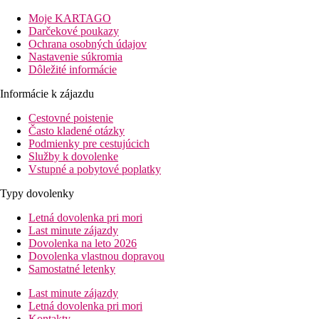
Vybavenie:
Moje KARTAGO
Hotel ponúka priestranné, pohodlné priestory s farebnou výzdob
Darčekové poukazy
Ochrana osobných údajov
K jeho vybaveniu patrí hlavný lounge bar s barom pri bazéne, v
Nastavenie súkromia
slnečníky.
Dôležité informácie
Informácie k zájazdu
Má bufetovú reštauráciu s veľkým množstvom gastronomických mož
kontaktovaním priamo hotela.
Cestovné poistenie
Často kladené otázky
Je tu možnosť 1x týždenne lekársko-zdravotnú pomoc, ktorú v
Podmienky pre cestujúcich
Služby k dovolenke
Má tiež ďalšie služby ako je zmenáreň v samotnom hoteli, požičo
Vstupné a pobytové poplatky
postihnutím.
Typy dovolenky
Bazén:
Letná dovolenka pri mori
K vonkajšiemu vybaveniu hotela patrí bazén. Tu sú k dispozícii l
Last minute zájazdy
Dovolenka na leto 2026
Stravovanie
Dovolenka vlastnou dopravou
Ubytovanie je poskytované s raňajkami, polpenziou a plnou pen
Samostatné letenky
Ďalšie informácie:
Last minute zájazdy
Využitie niektorých zariadení a aktivít môže byť spoplatnené na
Letná dovolenka pri mori
Kontakty