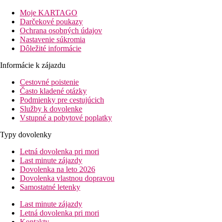
Vstupná hala s recepciou, výťahy, zmenáreň, reštaurácia, bar, ob
Moje KARTAGO
službou The Level terasa s infinity bazénom, výhľadom na more 
Darčekové poukazy
Ochrana osobných údajov
Izby
Nastavenie súkromia
Dôležité informácie
Dvojlôžková izba, Premium:
kúpeľňa/WC (sušič vlasov), TV/sat.
Informácie k zájazdu
Ostatné typy izieb (pokiaľ nie je uvedené inak, majú izby v
Cestovné poistenie
Dvojposteľová izba, Premium, Výhľad mora:
výhľad 
Často kladené otázky
Level Dvojlôžková izba, Premium:
župany, kávovar, naj
Podmienky pre cestujúcich
Level Dvojposteľová izba, Premium, Výhľad mora:
žu
Služby k dovolenke
Junior Suita Premium, 1 spálňa:
oddelený obytný priest
Vstupné a pobytové poplatky
Pláž
Typy dovolenky
Piesočná pláž Platja del Postiquet pri hoteli (len cez promenádu),
Letná dovolenka pri mori
Last minute zájazdy
Stravovanie
Dovolenka na leto 2026
Dovolenka vlastnou dopravou
Raňajky
Samostatné letenky
raňajky formou bufetu
Last minute zájazdy
Letná dovolenka pri mori
Polpenzia
Kontakty