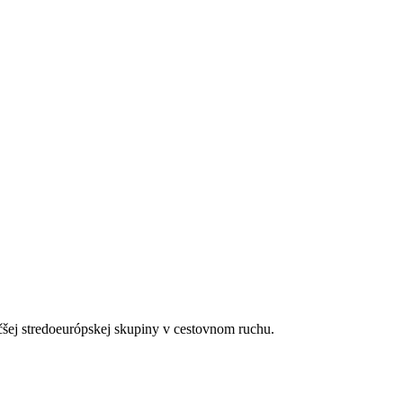
čšej stredoeurópskej skupiny v cestovnom ruchu.
e, rôzne druhy procedúr.