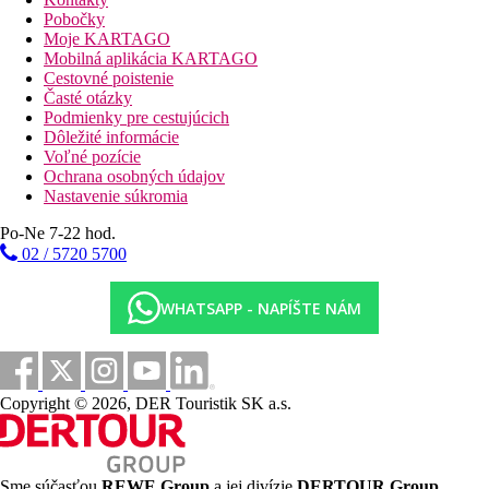
V hoteli je kúpelné centrum a fitness centrum
Pobočky
Moje KARTAGO
Stravovanie
Mobilná aplikácia KARTAGO
Bez stravovania
Cestovné poistenie
Časté otázky
Vzdialenosti
Podmienky pre cestujúcich
Dôležité informácie
17 km
Voľné pozície
Vzdialenosť od najbližšieho letiska
Ochrana osobných údajov
Nastavenie súkromia
Pláž
Po-Ne 7-22 hod.
02 / 5720 5700
Plážová dovolenka
WHATSAPP - NAPÍŠTE NÁM
Fotogaléria
Copyright © 2026, DER Touristik SK a.s.
Sme súčasťou
REWE Group
a jej divízie
DERTOUR Group
,