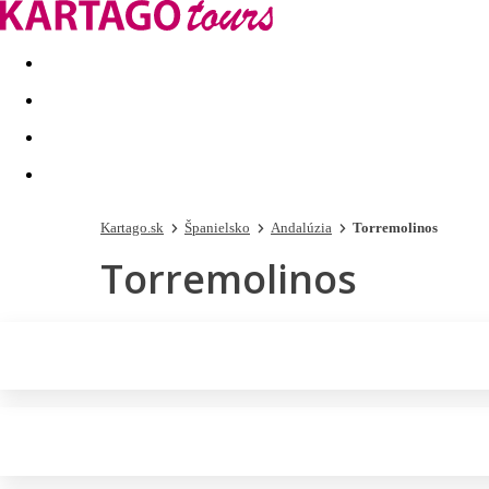
Last minute
Dovolenkové kluby
First minute - Leto 2026
Kartago.sk
Španielsko
Andalúzia
Torremolinos
Torremolinos