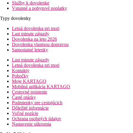
Služby k dovolenke
Vstupné a pobytové poplatky
Typy dovolenky
Letná dovolenka pri mori
Last minute zájazdy
Dovolenka na leto 2026
Dovolenka vlastnou dopravou
Samostatné letenky
Last minute zájazdy
Letná dovolenka pri mori
Kontakty
Pobočky
Moje KARTAGO
Mobilná aplikácia KARTAGO
Cestovné poistenie
Časté otázky
Podmienky pre cestujúcich
Dôležité informácie
Voľné pozície
Ochrana osobných údajov
Nastavenie súkromia