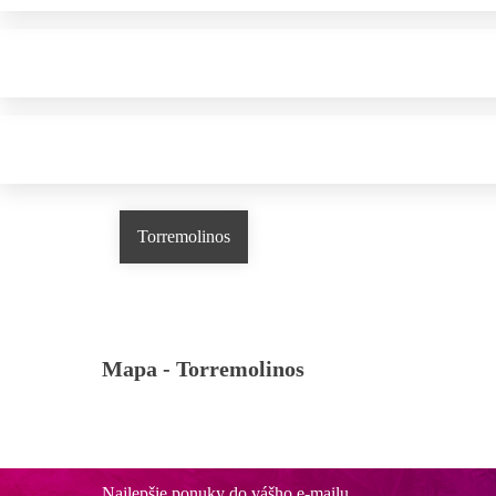
Torremolinos
Mapa -
Torremolinos
Najlepšie ponuky do vášho e-mailu