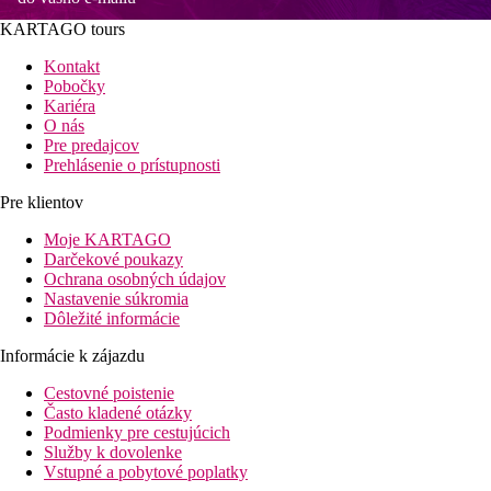
KARTAGO tours
Kontakt
Pobočky
Kariéra
O nás
Pre predajcov
Prehlásenie o prístupnosti
Pre klientov
Moje KARTAGO
Darčekové poukazy
Ochrana osobných údajov
Nastavenie súkromia
Dôležité informácie
Informácie k zájazdu
Cestovné poistenie
Často kladené otázky
Podmienky pre cestujúcich
Služby k dovolenke
Vstupné a pobytové poplatky