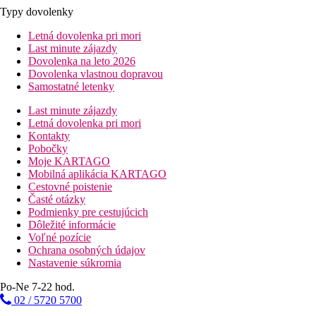
Typy dovolenky
Letná dovolenka pri mori
Last minute zájazdy
Dovolenka na leto 2026
Dovolenka vlastnou dopravou
Samostatné letenky
Last minute zájazdy
Letná dovolenka pri mori
Kontakty
Pobočky
Moje KARTAGO
Mobilná aplikácia KARTAGO
Cestovné poistenie
Časté otázky
Podmienky pre cestujúcich
Dôležité informácie
Voľné pozície
Ochrana osobných údajov
Nastavenie súkromia
Po-Ne 7-22 hod.
02 / 5720 5700