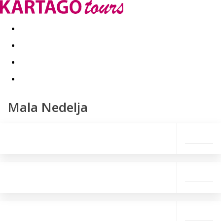
Last minute
Dovolenkové kluby
First minute - Leto 2026
Mala Nedelja