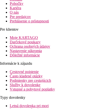
Pobočky
Kariéra
O nás
Pre predajcov
Prehlásenie o prístupnosti
Pre klientov
Moje KARTAGO
Darčekové poukazy
Ochrana osobných údajov
Nastavenie súkromia
Dôležité informácie
Informácie k zájazdu
Cestovné poistenie
Často kladené otázky
Podmienky pre cestujúcich
Služby k dovolenke
Vstupné a pobytové poplatky
Typy dovolenky
Letná dovolenka pri mori