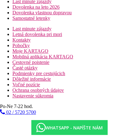
Last minute zájazdy
Dovolenka na leto 2026
Dovolenka vlastnou dopravou
Samostatné letenky
Last minute zájazdy
Letná dovolenka pri mori
Kontakty
Pobočky
Moje KARTAGO
Mobilná aplikácia KARTAGO
Cestovné poistenie
Časté otázky
Podmienky pre cestujúcich
Dôležité informácie
Voľné pozície
Ochrana osobných údajov
Nastavenie súkromia
Po-Ne 7-22 hod.
02 / 5720 5700
WHATSAPP - NAPÍŠTE NÁM