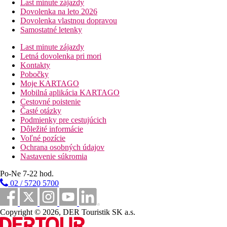
Last minute zájazdy
Dovolenka na leto 2026
Dovolenka vlastnou dopravou
Samostatné letenky
Last minute zájazdy
Letná dovolenka pri mori
Kontakty
Pobočky
Moje KARTAGO
Mobilná aplikácia KARTAGO
Cestovné poistenie
Časté otázky
Podmienky pre cestujúcich
Dôležité informácie
Voľné pozície
Ochrana osobných údajov
Nastavenie súkromia
Po-Ne 7-22 hod.
02 / 5720 5700
Copyright © 2026, DER Touristik SK a.s.