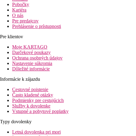
Pobočky
Kariéra
O nás
Pre predajcov
Prehlásenie o prístupnosti
Pre klientov
Moje KARTAGO
Darčekové poukazy
Ochrana osobných údajov
Nastavenie súkromia
Dôležité informácie
Informácie k zájazdu
Cestovné poistenie
Často kladené otázky
Podmienky pre cestujúcich
Služby k dovolenke
Vstupné a pobytové poplatky
Typy dovolenky
Letná dovolenka pri mori