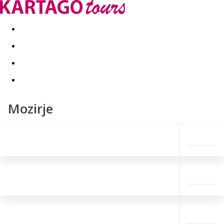
Last minute
Dovolenkové kluby
First minute - Leto 2026
Mozirje