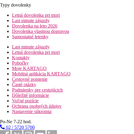
Typy dovolenky
Letná dovolenka pri mori
Last minute zájazdy
Dovolenka na leto 2026
Dovolenka vlastnou dopravou
Samostatné letenky
Last minute zájazdy
Letná dovolenka pri mori
Kontakty
Pobočky
Moje KARTAGO
Mobilná aplikácia KARTAGO
Cestovné poistenie
Časté otázky
Podmienky pre cestujúcich
Dôležité informácie
Voľné pozície
Ochrana osobných údajov
Nastavenie súkromia
Po-Ne 7-22 hod.
02 / 5720 5700