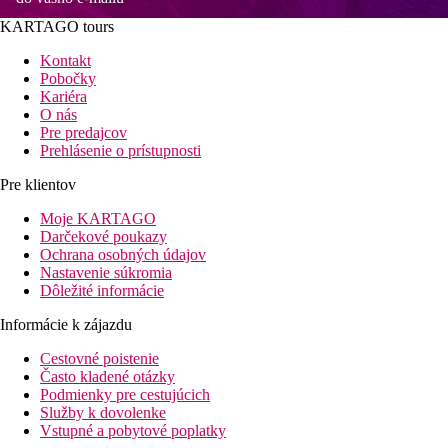
KARTAGO tours
Kontakt
Pobočky
Kariéra
O nás
Pre predajcov
Prehlásenie o prístupnosti
Pre klientov
Moje KARTAGO
Darčekové poukazy
Ochrana osobných údajov
Nastavenie súkromia
Dôležité informácie
Informácie k zájazdu
Cestovné poistenie
Často kladené otázky
Podmienky pre cestujúcich
Služby k dovolenke
Vstupné a pobytové poplatky