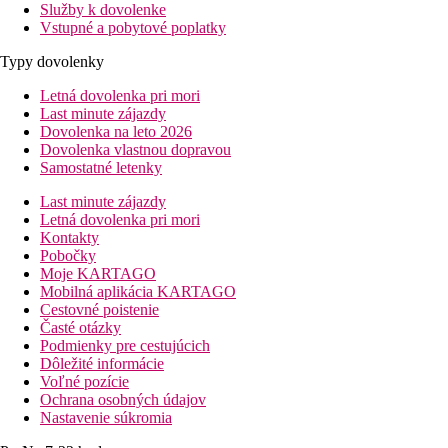
Služby k dovolenke
Vstupné a pobytové poplatky
Typy dovolenky
Letná dovolenka pri mori
Last minute zájazdy
Dovolenka na leto 2026
Dovolenka vlastnou dopravou
Samostatné letenky
Last minute zájazdy
Letná dovolenka pri mori
Kontakty
Pobočky
Moje KARTAGO
Mobilná aplikácia KARTAGO
Cestovné poistenie
Časté otázky
Podmienky pre cestujúcich
Dôležité informácie
Voľné pozície
Ochrana osobných údajov
Nastavenie súkromia