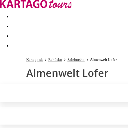
Last minute
Dovolenkové kluby
First minute - Leto 2026
Kartago.sk
Rakúsko
Salzbursko
Almenwelt Lofer
Almenwelt Lofer