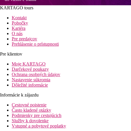
KARTAGO tours
Kontakt
Pobočky
Kariéra
O nás
Pre predajcov
Prehlásenie o prístupnosti
Pre klientov
Moje KARTAGO
Darčekové poukazy
Ochrana osobných údajov
Nastavenie súkromia
Dôležité informácie
Informácie k zájazdu
Cestovné poistenie
Často kladené otázky
Podmienky pre cestujúcich
Služby k dovolenke
Vstupné a pobytové poplatky