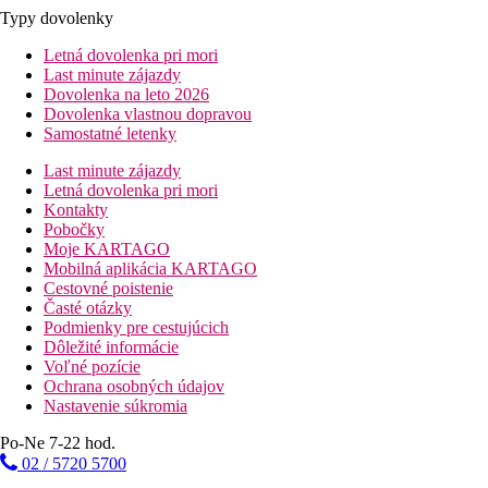
Typy dovolenky
Letná dovolenka pri mori
Last minute zájazdy
Dovolenka na leto 2026
Dovolenka vlastnou dopravou
Samostatné letenky
Last minute zájazdy
Letná dovolenka pri mori
Kontakty
Pobočky
Moje KARTAGO
Mobilná aplikácia KARTAGO
Cestovné poistenie
Časté otázky
Podmienky pre cestujúcich
Dôležité informácie
Voľné pozície
Ochrana osobných údajov
Nastavenie súkromia
Po-Ne 7-22 hod.
02 / 5720 5700