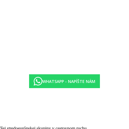
WHATSAPP - NAPÍŠTE NÁM
čšej stredoeurópskej skupiny v cestovnom ruchu.