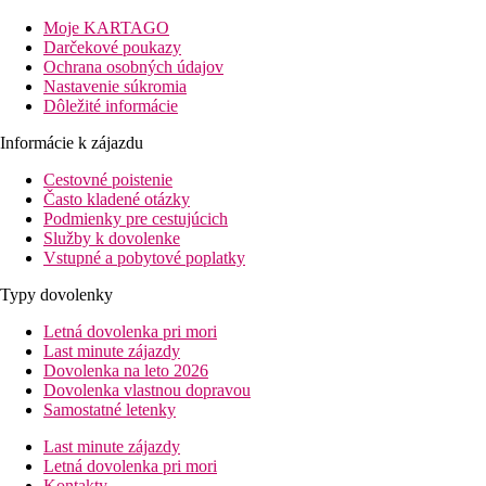
More: 600 m
Letisko 23 km
Moje KARTAGO
Darčekové poukazy
Popis izby
Ochrana osobných údajov
Dvojlôžková izba
Nastavenie súkromia
TV/sat.
Dôležité informácie
telefón
trezor (za poplatok)
Informácie k zájazdu
kúpeľňa/WC (sušič vlasov)
Cestovné poistenie
Ostatné typy izieb
(pokiaľ nie je uvedené inak, majú izby vyšš
Často kladené otázky
Dvojlôžková izba, Balkón:
balkón.
Podmienky pre cestujúcich
Dvojposteľová izba, Výhľad mora:
výhľad na more
Služby k dovolenke
Dvojposteľová izba, Výhľad mora, Balkón:
balkón, vý
Vstupné a pobytové poplatky
Informácie o hoteli
Typy dovolenky
vstupná hala s recepciou
reštaurácia
Letná dovolenka pri mori
výťah
Last minute zájazdy
bary
Dovolenka na leto 2026
obchod so suvenírmi
Dovolenka vlastnou dopravou
Wi-Fi (zdarma)
Samostatné letenky
detské ihrisko
bazén
Last minute zájazdy
detský bazén
Letná dovolenka pri mori
terasy na slnenie s lehátkami a slnečníkmi zadarmo
Kontakty