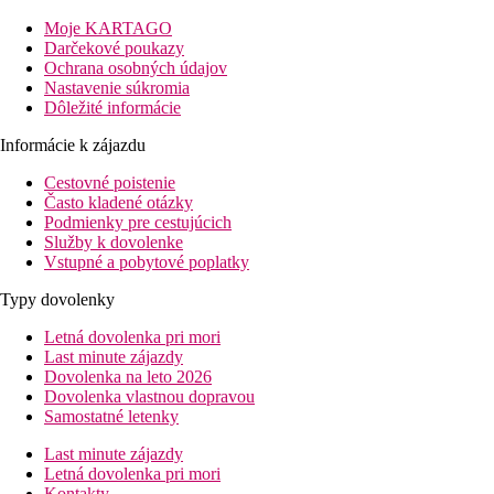
Vybavenie:
Tento 7-podlažný hotel, naposledy zrenovovaný v roku 2008, má 
Moje KARTAGO
klimatizácia, trezor (zadarmo) a parkovisko (za poplatok). O bla
Darčekové poukazy
Vozíčkarom ponúka hotel bezbariérový výťah a čiastočne bezbarié
Ochrana osobných údajov
Nastavenie súkromia
Stravovanie:
Dôležité informácie
Raňajky (07:30 - 10:30 hod.) formou bufetu. Polpenzia: vrátane 
Informácie k zájazdu
Ďalšie informácie:
Využitie niektorých zariadení a aktivít môže byť spoplatnené na
Cestovné poistenie
Euro/MasterCard a American Express.
Často kladené otázky
Podmienky pre cestujúcich
Izba executive
Služby k dovolenke
Izby sú vybavené vykurovaním (centrálnym) a trezorom (prípadn
Vstupné a pobytové poplatky
Izba štandard
Typy dovolenky
Izby sú vybavené vykurovaním (centrálnym), minibarom (prípadne 
Letná dovolenka pri mori
Last minute zájazdy
Vzdialenosti
Dovolenka na leto 2026
Dovolenka vlastnou dopravou
0 m
Samostatné letenky
Centrum mesta
Last minute zájazdy
15 km
Letná dovolenka pri mori
Vzdialenosť k pláži
Kontakty