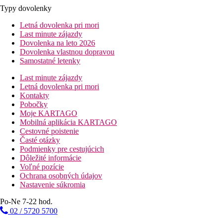
Typy dovolenky
Letná dovolenka pri mori
Last minute zájazdy
Dovolenka na leto 2026
Dovolenka vlastnou dopravou
Samostatné letenky
Last minute zájazdy
Letná dovolenka pri mori
Kontakty
Pobočky
Moje KARTAGO
Mobilná aplikácia KARTAGO
Cestovné poistenie
Časté otázky
Podmienky pre cestujúcich
Dôležité informácie
Voľné pozície
Ochrana osobných údajov
Nastavenie súkromia
Po-Ne 7-22 hod.
02 / 5720 5700