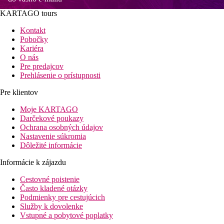
KARTAGO tours
Kontakt
Pobočky
Kariéra
O nás
Pre predajcov
Prehlásenie o prístupnosti
Pre klientov
Moje KARTAGO
Darčekové poukazy
Ochrana osobných údajov
Nastavenie súkromia
Dôležité informácie
Informácie k zájazdu
Cestovné poistenie
Často kladené otázky
Podmienky pre cestujúcich
Služby k dovolenke
Vstupné a pobytové poplatky