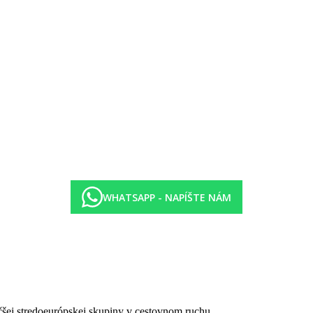
WHATSAPP - NAPÍŠTE NÁM
čšej stredoeurópskej skupiny v cestovnom ruchu.