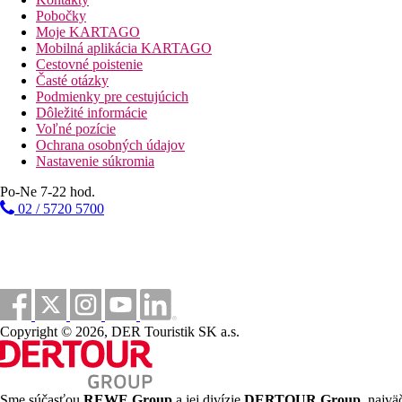
50 m
Pobočky
Vzdialenosť k pláži
Moje KARTAGO
Mobilná aplikácia KARTAGO
5 km
Cestovné poistenie
Turistické centrum
Časté otázky
Podmienky pre cestujúcich
Pláž
Dôležité informácie
Voľné pozície
Ochrana osobných údajov
Ležadla na pláži za poplatok
Nastavenie súkromia
Slnečníky na pláži za poplatok
Plážová dovolenka
Po-Ne 7-22 hod.
02 / 5720 5700
bazény
Ležadlá při bazéne
Slnečníky při bazéne
Bazénik
Fotogaléria
Copyright © 2026, DER Touristik SK a.s.
Sme súčasťou
REWE Group
a jej divízie
DERTOUR Group
, najvä