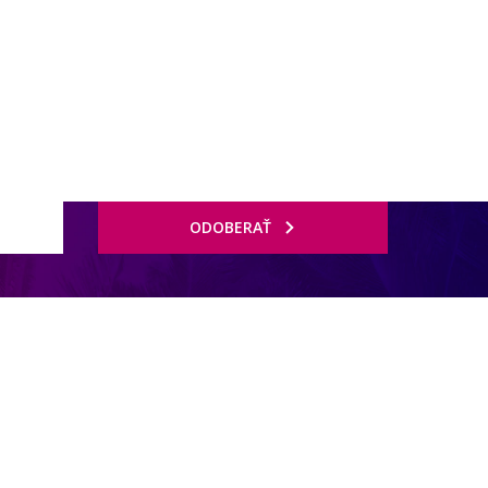
ODOBERAŤ
ilamoura je vzdialené asi 18 km (Armacao asi 20 km). Do najbližších
a (cca 250 m). Do vzdialenejších miest sa môžete dostať zo stanice
isko Faro je vo vzdialenosti cca 50 km. Ďalšie letisko Lisabon leží vo