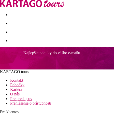
Last minute
Dovolenkové kluby
First minute - Leto 2026
Najlepšie ponuky do vášho e-mailu
PortoBay Blue Ocean (ex. TUI Blue Falesia
Krásny hotel neďaleko piesočnej pláže
Niekoľko bazénov, jeden len pre dospelých
KARTAGO tours
Wellness s masážami
Klimatizované izby
Kontakt
Wi-Fi pripojenie k internetu
Pobočky
Kariéra
Všeobecný popis:
O nás
Asi 100 m od voľne prístupnej piesočnatej pláže "Falesia" v Alb
Pre predajcov
barov a reštaurácií sa dostanete po cca 150 m. V blízkosti hotel
Prehlásenie o prístupnosti
vzdialenej asi 15 km. Lekársku pomoc nájdete v prípade potreby 
vzdialenosti cca 254 km.
Pre klientov