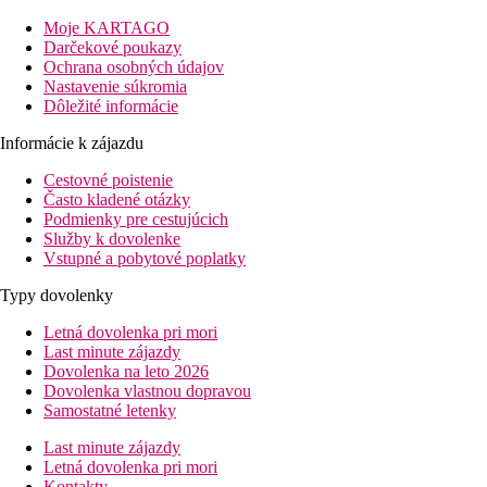
Vybavenie:
Moje KARTAGO
Tento hotel disponuje celkom 349 izbami. V hoteli sa nachádza r
Darčekové poukazy
(zdarma). Wi-Fi je hotelovým hosťom k dispozícii zadarmo. Izbov
Ochrana osobných údajov
Nastavenie súkromia
Bazén:
Dôležité informácie
K vonkajšiemu vybaveniu hotela patria 3 bazény. Tu sú k dispoz
Informácie k zájazdu
Stravovanie:
Raňajky formou bufetu.
Cestovné poistenie
Často kladené otázky
Šport/ voľný čas:
Podmienky pre cestujúcich
Ponuka wellness: slnečná terasa, sauna, whirlpool a masáže príp
Služby k dovolenke
Vstupné a pobytové poplatky
Ďalšie informácie:
Využitie niektorých zariadení a aktivít môže byť spoplatnené na
Typy dovolenky
Kreditné karty: Visa, Euro/MasterCard a American Express.
Letná dovolenka pri mori
Izba (Výhľad na more):
Last minute zájazdy
Izby sú vybavené minibarom (za poplatok), balkónom alebo teras
Dovolenka na leto 2026
Dovolenka vlastnou dopravou
Standard Pokoj (Balkón Nebo Terasa):
Samostatné letenky
Izby sú vybavené minibarom (za poplatok), balkónom alebo teras
Last minute zájazdy
Štandard Izba (Bočný výhľad na more):
Letná dovolenka pri mori
Izby sú vybavené minibarom (za poplatok), balkónom alebo teras
Kontakty