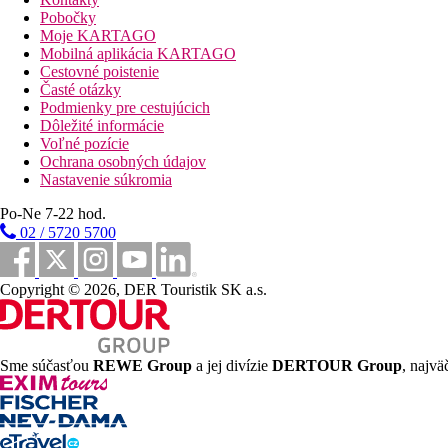
Pobočky
Vzdialenosti
Moje KARTAGO
Mobilná aplikácia KARTAGO
Cestovné poistenie
100 m
Časté otázky
Vzdialenosť k pláži
Podmienky pre cestujúcich
Dôležité informácie
150 m
Voľné pozície
Bary/krčmičky
Ochrana osobných údajov
Nastavenie súkromia
150 m
Reštaurácia
Po-Ne 7-22 hod.
02 / 5720 5700
50 km
Vzdialenosť od najbližšieho letiska
Copyright © 2026, DER Touristik SK a.s.
Pláž
Druh pláže
Plážová dovolenka
Sme súčasťou
REWE Group
a jej divízie
DERTOUR Group
, najvä
bazény
Bar pri bazéne