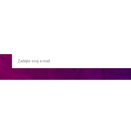
Pobočky
Časté otázky
Destinácie
Služby
)
ufeira leží hotel Portobay Blue Ocean (ex. TUI Blue Falesia). Mesto V
a sa nachádza diskotéka. O Vašu mobilitu sa postará autobusová zastávk
v nemocnici, ktorá sa nachádza vo vzdialenosti cca 45 km od hotela. Let