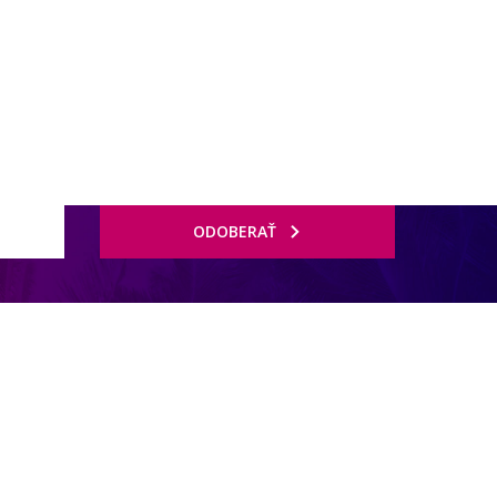
ODOBERAŤ
 minimarket, čistiareň, konferenčné centrum. V záhrade 2 bazény, vodné