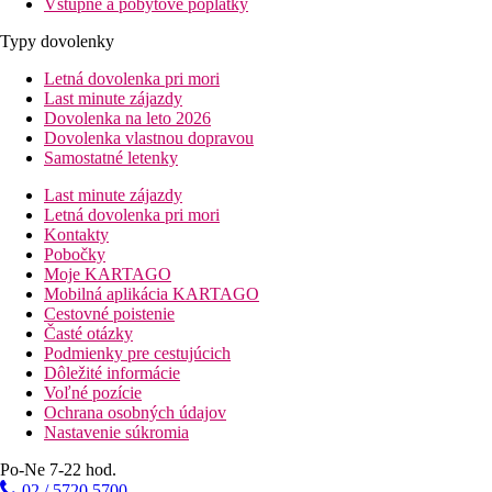
Vstupné a pobytové poplatky
Typy dovolenky
Letná dovolenka pri mori
Last minute zájazdy
Dovolenka na leto 2026
Dovolenka vlastnou dopravou
Samostatné letenky
Last minute zájazdy
Letná dovolenka pri mori
Kontakty
Pobočky
Moje KARTAGO
Mobilná aplikácia KARTAGO
Cestovné poistenie
Časté otázky
Podmienky pre cestujúcich
Dôležité informácie
Voľné pozície
Ochrana osobných údajov
Nastavenie súkromia
Po-Ne 7-22 hod.
02 / 5720 5700