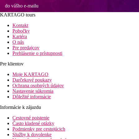
do vášho e-mailu
KARTAGO tours
Kontakt
Pobočky
Kariéra
O nás
Pre predajcov
Prehlásenie o prístupnosti
Pre klientov
Moje KARTAGO
Darčekové poukazy
Ochrana osobných údajov
Nastavenie súkromia
Dôležité informácie
Informácie k zájazdu
Cestovné poistenie
Často kladené otázky
Podmienky pre cestujúcich
Služby k dovolenke