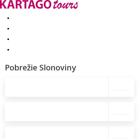
Last minute
Dovolenkové kluby
First minute - Leto 2026
Pobrežie Slonoviny