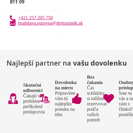
811 09
+421 257 205 750
bratislava.eurovea@dertouristik.sk
Najlepší partner na
vašu dovolenku
Bez
Dovolenka
čakania
Osobn
Skutoční
na mieru
Čas
prístu
odborníci
Pripravíme
schôdzky
Sme tu
Čakajú vás
vám tú
si môžete
vás a r
perfektne
najlepšiu
rezervovať
vám s
preškolení
ponuku na
podľa
čímkoľ
predajcovia
trhu
vašich
pomôž
potrieb