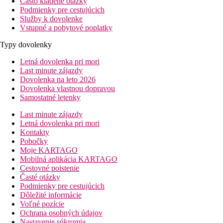
Často kladené otázky
Podmienky pre cestujúcich
Služby k dovolenke
Vstupné a pobytové poplatky
Typy dovolenky
Letná dovolenka pri mori
Last minute zájazdy
Dovolenka na leto 2026
Dovolenka vlastnou dopravou
Samostatné letenky
Last minute zájazdy
Letná dovolenka pri mori
Kontakty
Pobočky
Moje KARTAGO
Mobilná aplikácia KARTAGO
Cestovné poistenie
Časté otázky
Podmienky pre cestujúcich
Dôležité informácie
Voľné pozície
Ochrana osobných údajov
Nastavenie súkromia