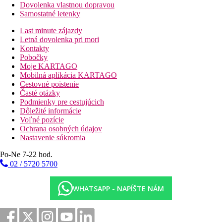
Dovolenka vlastnou dopravou
Samostatné letenky
Last minute zájazdy
Letná dovolenka pri mori
Kontakty
Pobočky
Moje KARTAGO
Mobilná aplikácia KARTAGO
Cestovné poistenie
Časté otázky
Podmienky pre cestujúcich
Dôležité informácie
Voľné pozície
Ochrana osobných údajov
Nastavenie súkromia
Po-Ne 7-22 hod.
02 / 5720 5700
WHATSAPP - NAPÍŠTE NÁM