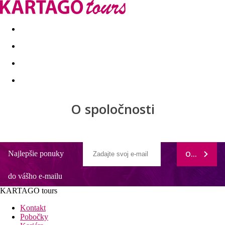
Last minute
Dovolenkové kluby
First minute - Leto 2026
O spoločnosti
Najlepšie ponuky
ODOBERAŤ
do vášho e-mailu
KARTAGO tours
Kontakt
Pobočky