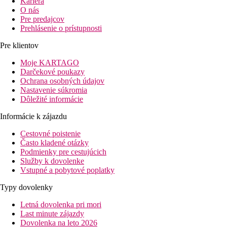
Kariéra
O nás
Pre predajcov
Prehlásenie o prístupnosti
Pre klientov
Moje KARTAGO
Darčekové poukazy
Ochrana osobných údajov
Nastavenie súkromia
Dôležité informácie
Informácie k zájazdu
Cestovné poistenie
Často kladené otázky
Podmienky pre cestujúcich
Služby k dovolenke
Vstupné a pobytové poplatky
Typy dovolenky
Letná dovolenka pri mori
Last minute zájazdy
Dovolenka na leto 2026